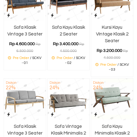
Sofa Klasik
Sofa Kayu Klasik
Kursi Kayu
Vintage 3 Seater
2 Seater
VIntage Klasik 2
Seater
Rp 4.600.000
Rp 3.400.000
Rp
Rp
Rp 3.200.000
6.500.000
4.500.000
Rp
4.500.000
Pre Order
/ SCKV
Pre Order
/ SCKV
- 01
- 02
Pre Order
/ SCKV
- 03
Diskon
Diskon
Diskon
22%
24%
24%
Sofa Klasik
Sofa Vintage
Sofa Kayu
Vintage 3 Seater
Klasik Minimalis 2
Minimalis Klasik 2