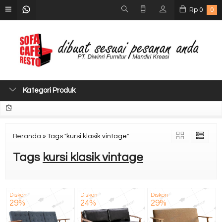
Rp
0
0
Kategori Produk
Beranda
»
Tags "kursi klasik vintage"
Tags
kursi klasik vintage
Diskon
Diskon
Diskon
29%
24%
29%