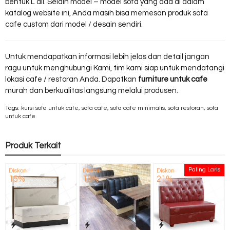
bentuk L dll. Selain model – model sofa yang ada di dalam
katalog website ini, Anda masih bisa memesan produk sofa
cafe custom dari model / desain sendiri.
Untuk mendapatkan informasi lebih jelas dan detail jangan
ragu untuk menghubungi Kami, tim kami siap untuk mendatangi
lokasi cafe / restoran Anda. Dapatkan
furniture untuk cafe
murah dan berkualitas langsung melalui produsen.
Tags:
kursi sofa untuk cafe
,
sofa cafe
,
sofa cafe minimalis
,
sofa restoran
,
sofa
untuk cafe
Produk Terkait
Paling Laris
Diskon
Diskon
Diskon
15%
18%
21%