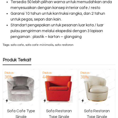
Tersedia 50 lebih pilihan warna untuk memudahkan anda
menyesuaikan dengan konsep interior cafe / resto
Garansi 10 tahun untuk kontruksi rangka, dan 2 tahun
untuk pegas, sepon dan kain.
Standart pengepakan untuk pesanan luar kota / luar
pulau pengiriman melalui ekspedisi dengan 3 lapisan
pengaman : plastik – karton – glangsing
Tags:
sofa cafe
,
sofa cafe minimalis
,
sofa restoran
Produk Terkait
Diskon
Diskon
Diskon
36%
44%
38%
Sofa Cafe Type
Sofa Restoran
Sofa Restoran
Single
Type Single
Type Single