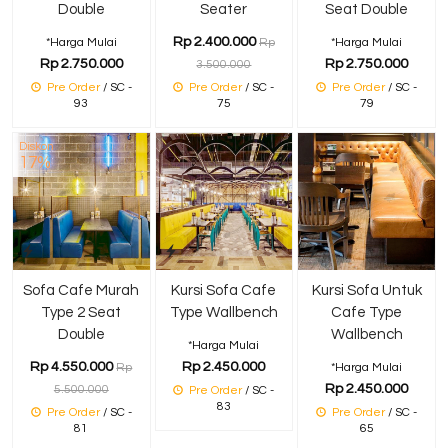
Double
Seater
Seat Double
Rp 2.400.000
*Harga Mulai
Rp
*Harga Mulai
Rp 2.750.000
Rp 2.750.000
3.500.000
Pre Order
/ SC -
Pre Order
/ SC -
Pre Order
/ SC -
93
75
79
Diskon
17%
Sofa Cafe Murah
Kursi Sofa Cafe
Kursi Sofa Untuk
Type 2 Seat
Type Wallbench
Cafe Type
Double
Wallbench
*Harga Mulai
Rp 4.550.000
Rp 2.450.000
Rp
*Harga Mulai
Rp 2.450.000
5.500.000
Pre Order
/ SC -
83
Pre Order
/ SC -
Pre Order
/ SC -
81
65