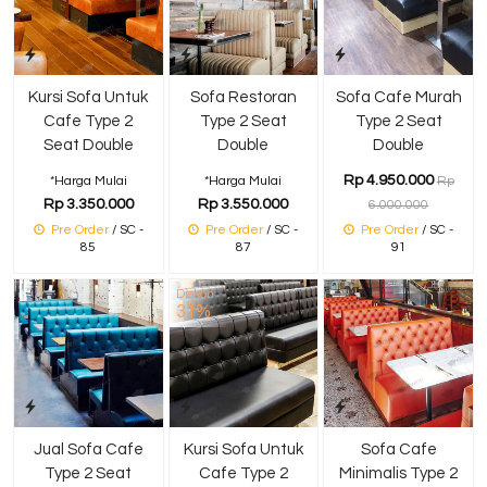
Kursi Sofa Untuk
Sofa Restoran
Sofa Cafe Murah
Cafe Type 2
Type 2 Seat
Type 2 Seat
Seat Double
Double
Double
Rp 4.950.000
*Harga Mulai
*Harga Mulai
Rp
Rp 3.350.000
Rp 3.550.000
6.000.000
Pre Order
/ SC -
Pre Order
/ SC -
Pre Order
/ SC -
85
87
91
Diskon
31%
Jual Sofa Cafe
Kursi Sofa Untuk
Sofa Cafe
Type 2 Seat
Cafe Type 2
Minimalis Type 2