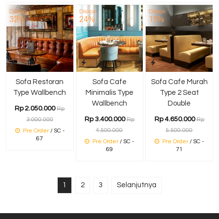
Diskon
Diskon
Diskon
32%
24%
15%
Sofa Restoran
Sofa Cafe
Sofa Cafe Murah
Type Wallbench
Minimalis Type
Type 2 Seat
Wallbench
Double
Rp 2.050.000
Rp
Rp 3.400.000
Rp 4.650.000
3.000.000
Rp
Rp
4.500.000
5.500.000
Pre Order
/ SC -
67
Pre Order
/ SC -
Pre Order
/ SC -
69
71
1
2
3
Selanjutnya