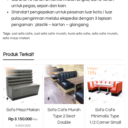
untuk pegas, sepon dan kain.
Standart pengepakan untuk pesanan luar kota / luar
pulau pengiriman melalui ekspedisi dengan 3 lapisan
pengaman : plastik – karton – glangsing
Tags:
jual sofa cafe
,
jual sofa cafe murah
,
kursi sofa cafe
,
sofa cafe murah
,
sofa meja makan
Produk Terkait
Diskon
Diskon
Diskon
10%
18%
15%
Sofa Meja Makan
Sofa Cafe Murah
Sofa Cafe
Type 2 Seat
Minimalis Type
Rp 3.150.000
Rp
Double
1/2 Corner Small
3.500.000