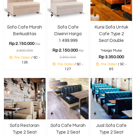
Sofa Cafe Murah
Sofa Cafe
Kursi Sofa Untuk
Berkualitas
Diwinri Harga
Cafe Type 2
1.499.999
Seat Double
Rp 2.150.000
Rp
Rp 2.150.000
2.900.000
Rp
*Harga Mulai
Rp 3.350.000
2.900.000
Pre Order
/ SC -
128
Pre Order
/ SC -
Pre Order
/ SC -
127
85
Diskon
18%
Sofa Restoran
Sofa Cafe Murah
Jual Sofa Cafe
Type 2 Seat
Type 2 Seat
Type 2 Seat