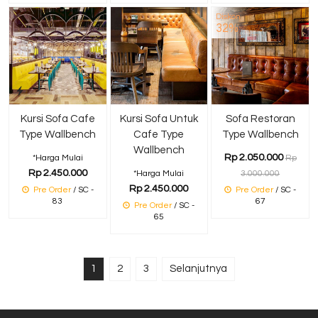
Diskon
32%
Kursi Sofa Cafe
Kursi Sofa Untuk
Sofa Restoran
Type Wallbench
Cafe Type
Type Wallbench
Wallbench
Rp 2.050.000
*Harga Mulai
Rp
Rp 2.450.000
*Harga Mulai
3.000.000
Rp 2.450.000
Pre Order
/ SC -
Pre Order
/ SC -
83
67
Pre Order
/ SC -
65
1
2
3
Selanjutnya