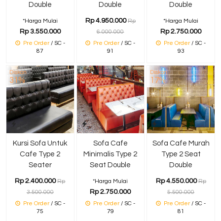
Double
Double
Double
Rp 4.950.000
*Harga Mulai
Rp
*Harga Mulai
Rp 3.550.000
Rp 2.750.000
6.000.000
Pre Order
/ SC -
Pre Order
/ SC -
Pre Order
/ SC -
87
91
93
Diskon
Diskon
31%
17%
Kursi Sofa Untuk
Sofa Cafe
Sofa Cafe Murah
Cafe Type 2
Minimalis Type 2
Type 2 Seat
Seater
Seat Double
Double
Rp 2.400.000
Rp 4.550.000
Rp
*Harga Mulai
Rp
Rp 2.750.000
3.500.000
5.500.000
Pre Order
/ SC -
Pre Order
/ SC -
Pre Order
/ SC -
75
79
81