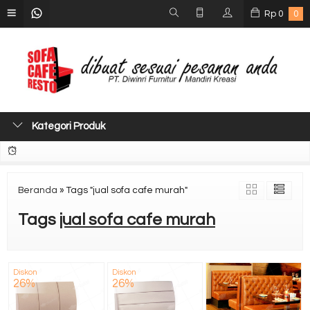
Rp
0
0
Kategori Produk
Beranda
»
Tags "jual sofa cafe murah"
Tags
jual sofa cafe murah
Diskon
Diskon
26%
26%