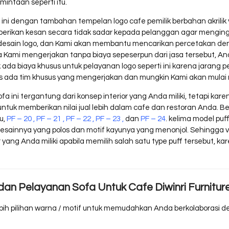
intaan seperti itu.
ni dengan tambahan tempelan logo cafe pemilik berbahan akrilik 
berikan kesan secara tidak sadar kepada pelanggan agar mengin
desain logo, dan Kami akan membantu mencarikan percetakan den
 nya Kami mengerjakan tanpa biaya sepeserpun dari jasa tersebut,
ada biaya khusus untuk pelayanan logo seperti ini karena jarang pe
us ada tim khusus yang mengerjakan dan mungkin Kami akan mulai 
a ini tergantung dari konsep interior yang Anda miliki, tetapi kare
n untuk memberikan nilai jual lebih dalam cafe dan restoran Anda.
u,
PF – 20
,
PF – 21
,
PF – 22
,
PF – 23
,
dan
PF – 24
. kelima model puf
 desainnya yang polos dan motif kayunya yang menonjol. Sehingga v
ang Anda miliki apabila memilih salah satu type puff tersebut, karen
 dan Pelayanan Sofa Untuk Cafe Diwinri Furnitur
bih pilihan warna / motif untuk memudahkan Anda berkolaborasi d