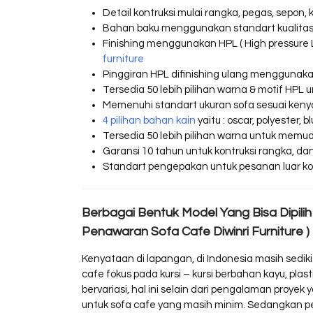
Detail kontruksi mulai rangka, pegas, sepon, 
Bahan baku menggunakan standart kualita
Finishing menggunakan HPL ( High pressure L
furniture
Pinggiran HPL difinishing ulang menggunakan
Tersedia 50 lebih pilihan warna & motif H
Memenuhi standart ukuran sofa sesuai ken
4 pilihan bahan kain
yaitu : oscar, polyester, 
Tersedia 50 lebih pilihan warna untuk memu
Garansi 10 tahun untuk kontruksi rangka, da
Standart pengepakan untuk pesanan luar kota
Berbagai Bentuk Model Yang Bisa Dipilih 
Penawaran Sofa Cafe Diwinri Furniture )
Kenyataan di lapangan, di Indonesia masih sedi
cafe fokus pada kursi – kursi berbahan kayu, pla
bervariasi, hal ini selain dari pengalaman proye
untuk sofa cafe yang masih minim. Sedangkan p