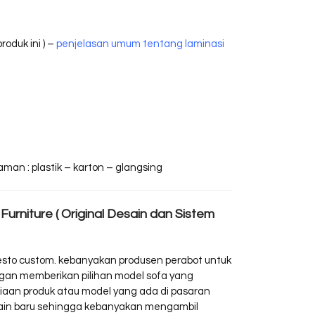
oduk ini ) –
penjelasan umum tentang laminasi
man : plastik – karton – glangsing
Furniture ( Original Desain dan Sistem
resto custom. kebanyakan produsen perabot untuk
dengan memberikan pilihan model sofa yang
sediaan produk atau model yang ada di pasaran
sain baru sehingga kebanyakan mengambil