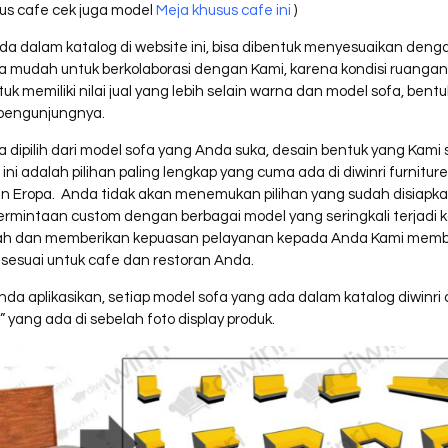
usus cafe cek juga model
Meja khusus cafe ini
)
a dalam katalog di website ini, bisa dibentuk menyesuaikan denga
a mudah untuk berkolaborasi dengan Kami, karena kondisi ruangan 
 memiliki nilai jual yang lebih selain warna dan model sofa, bent
i pengunjungnya.
sa dipilih dari model sofa yang Anda suka, desain bentuk yang Ka
a, ini adalah pilihan paling lengkap yang cuma ada di diwinri furni
an Eropa. Anda tidak akan menemukan pilihan yang sudah disiapkan d
 permintaan custom dengan berbagai model yang seringkali terja
ah dan memberikan kepuasan pelayanan kepada Anda Kami member
sesuai untuk cafe dan restoran Anda.
da aplikasikan, setiap model sofa yang ada dalam katalog diwinri
” yang ada di sebelah foto display produk.