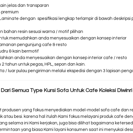
kain jelas dan transparan
s premium
aminate dengan spesifikasi lengkap terlampir di bawah deskripsi pr
 bahan resin sesuai warna / motif pilihan
PL untuk memudahkan anda menyesuaikan dengan konsep interior
yamanan pengunjung cafe & resto
bludru & kain bermotif
dahkan anda menyesuaikan dengan konsep interior cafe / resto
n 2 tahun untuk pegas, HPL, sepon dan kain.
 / luar pulau pengiriman melalui ekspedisi dengan 3 lapisan penga
Dari Semua Type Kursi Sofa Untuk Cafe Koleksi Diwinri 
kit produsen yang fokus menyediakan model-model sofa cafe dan 
stik atau besi. karena hal itulah Kami fokus melayani produk cafe 
k yang selama ini Kami kerjakan, juga bisa dilihat bagaimana keter
ermintaan yang biasa Kami layani konsumen saat ini menyukai de