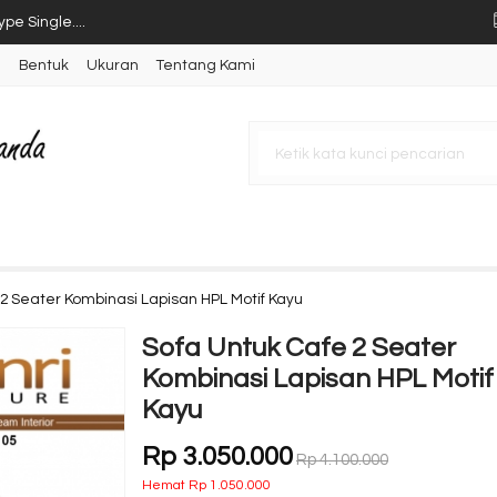
pe Single....
n
Bentuk
Ukuran
Tentang Kami
/2 Circle Large....
eater....
gle....
Seater....
seater....
pe Single....
2 Seater Kombinasi Lapisan HPL Motif Kayu
er....
Sofa Untuk Cafe 2 Seater
Kombinasi Lapisan HPL Motif
Kayu
Rp 3.050.000
Rp 4.100.000
Hemat Rp 1.050.000