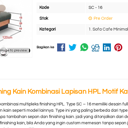
Kode
SC - 16
Stok
Pre Order
Kategori
1. Sofa Cafe Minimal
Bagikan ke
 image to preview
ing Kain Kombinasi Lapisan HPL Motif Kayu
binasi multipleks finishing HPL. Type SC – 16 memiliki desain fu
 kain seperti model lainnya. Type ini yang paling berbeda dari typ
 tambahan sepon dan finishing kain. jadi yang ditonjolkan dari des
ishing kain, bila Anda yang ingin custom memesan tanpa sepon je