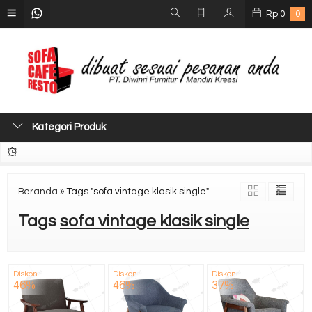
Rp
0
0
Kategori Produk
Beranda
»
Tags "sofa vintage klasik single"
Tags
sofa vintage klasik single
Diskon
Diskon
Diskon
46%
46%
37%