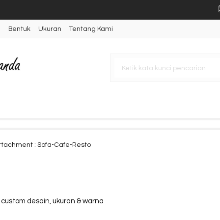
n
Bentuk
Ukuran
Tentang Kami
ype Single
ater Kombinasi Lapisan HPL Mot
e
2 Seat Double
ttachment : Sofa-Cafe-Resto
 2 Seat Double
a custom desain, ukuran & warna