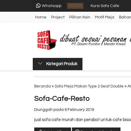
Whatsapp
Kursi Sofa Cafe
HOT ITEM
Home
Project
Pilihan Kain
Motif Meja
Baha
Sofa Cafe Minimalis T
Sofa Meja Makan
Sofa Untuk Cafe 2 Se
Meja Untuk Restoran
Kategori Produk
Sofa Cafe Type Singl
Jual Sofa Cafe Type 
Beranda
»
Sofa Meja Makan Type 2 Seat Double
» A
Sofa Cafe Murah Type
Sofa-Cafe-Resto
Diunggah pada 6 February 2019
jual sofa cafe murah dan perabot untuk cafe bis