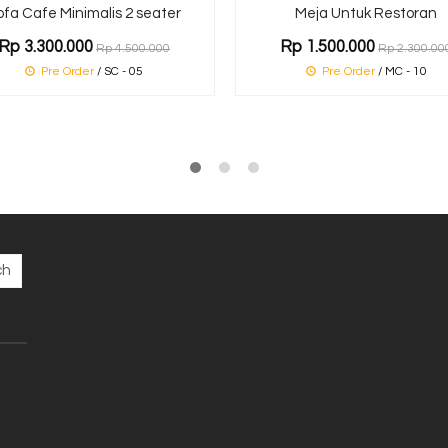
ofa Cafe Minimalis 2 seater
Meja Untuk Restoran
Rp 3.300.000
Rp 1.500.000
Rp 4.500.000
Rp 2.300.00
Pre Order
/ SC - 05
Pre Order
/ MC - 10