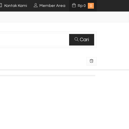
Kontak Kami
Member Area
Rp
0
0
Cari