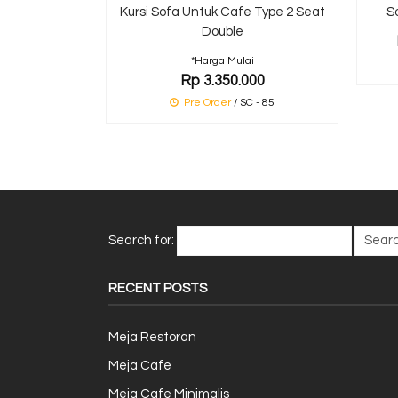
Kursi Sofa Untuk Cafe Type 2 Seat
S
Double
*Harga Mulai
Rp 3.350.000
Pre Order
/ SC - 85
Search for:
RECENT POSTS
Meja Restoran
Meja Cafe
Meja Cafe Minimalis