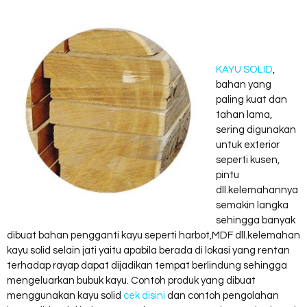
KAYU SOLID
,
bahan yang
paling kuat dan
tahan lama,
sering digunakan
untuk exterior
seperti kusen,
pintu
dll.kelemahannya
semakin langka
sehingga banyak
dibuat bahan pengganti kayu seperti harbot,MDF dll.kelemahan
kayu solid selain jati yaitu apabila berada di lokasi yang rentan
terhadap rayap dapat dijadikan tempat berlindung sehingga
mengeluarkan bubuk kayu. Contoh produk yang dibuat
menggunakan kayu solid
cek disini
dan contoh pengolahan